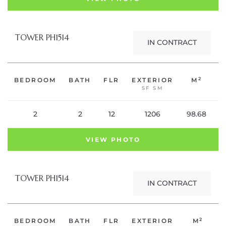
TOWER PH1514
IN CONTRACT
2
BEDROOM
BATH
FLR
EXTERIOR
M
C
SF SM
2
2
12
1206
98.68
VIEW PHOTO
TOWER PH1514
IN CONTRACT
2
BEDROOM
BATH
FLR
EXTERIOR
M