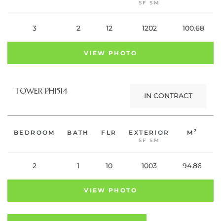
SF SM
3
2
12
1202
100.68
VIEW PHOTO
TOWER PH1514
IN CONTRACT
2
BEDROOM
BATH
FLR
EXTERIOR
M
C
SF SM
2
1
10
1003
94.86
VIEW PHOTO