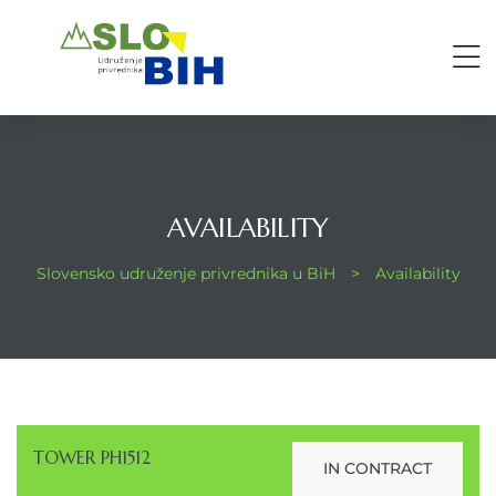
AVAILABILITY
Slovensko udruženje privrednika u BiH
>
Availability
TOWER PH1512
IN CONTRACT