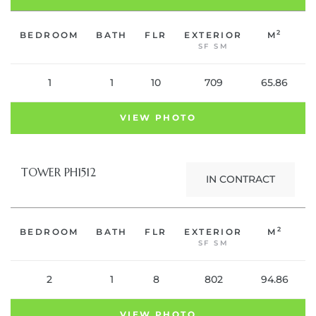
2
BEDROOM
BATH
FLR
EXTERIOR
M
C
SF SM
1
1
10
709
65.86
VIEW PHOTO
TOWER PH1512
IN CONTRACT
2
BEDROOM
BATH
FLR
EXTERIOR
M
C
SF SM
2
1
8
802
94.86
VIEW PHOTO