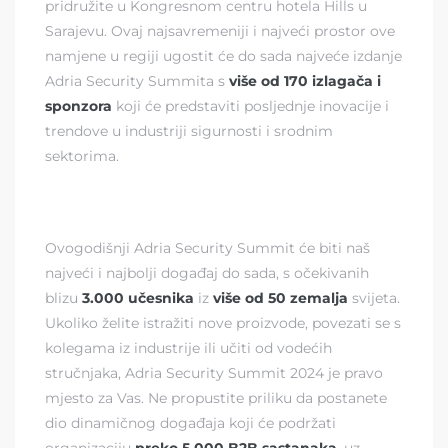
pridružite u Kongresnom centru hotela Hills u
Sarajevu. Ovaj najsavremeniji i najveći prostor ove
namjene u regiji ugostit će do sada najveće izdanje
Adria Security Summita s
više od 170 izlagača i
sponzora
koji će predstaviti posljednje inovacije i
trendove u industriji sigurnosti i srodnim
sektorima.
Ovogodišnji Adria Security Summit će biti naš
najveći i najbolji događaj do sada, s očekivanih
blizu
3.000 učesnika
iz
više od 50 zemalja
svijeta.
Ukoliko želite istražiti nove proizvode, povezati se s
kolegama iz industrije ili učiti od vodećih
stručnjaka, Adria Security Summit 2024 je pravo
mjesto za Vas. Ne propustite priliku da postanete
dio dinamičnog događaja koji će podržati
organizaciju
preko 5.000 B2B sastanaka
, uz