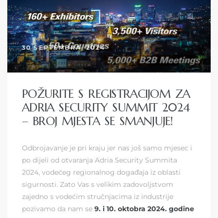
30 SEPTEMBRA, 2024
POŽURITE S REGISTRACIJOM ZA
ADRIA SECURITY SUMMIT 2024
– BROJ MJESTA SE SMANJUJE!
Odbrojavanje je pri kraju jer nas još samo mjesec i
po dijeli od otvaranja Adria Security Summita
2024, vodećeg regionalnog događaja iz oblasti
sigurnosti. Zato Vas s velikim zadovoljstvom
zajedno s vodećim stručnjacima iz industrije
pozivamo da nam se
9. i 10. oktobra 2024. godine