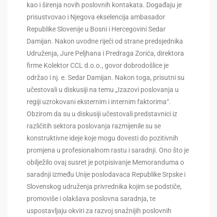
kao i širenja novih poslovnih kontakata. Događaju je
prisustvovao i Njegova ekselencija ambasador
Republike Slovenije u Bosni i Hercegovini Sedar
Damijan. Nakon uvodne riječi od strane predsjednika
Udruženja, Jure Peljhana i Predraga Zorića, direktora
firme Kolektor CCL d.o.o., govor dobrodošlice je
održao i nj. e. Sedar Damijan. Nakon toga, prisutni su
učestovali u diskusiji na temu „Izazovi poslovanja u
regiji uzrokovani eksternim i internim faktorima“.
Obzirom da su u diskusiji učestovali predstavnici iz
različitih sektora poslovanja razmijenile su se
konstruktivne ideje koje mogu dovesti do pozitivnih
promjena u profesionalnom rastu i saradnji. Ono što je
obilježilo ovaj susret je potpisivanje Memoranduma o
saradnji između Unije poslodavaca Republike Srpske i
Slovenskog udruženja privrednika kojim se podstiče,
promoviše i olakšava poslovna saradnja, te
uspostavljaju okviri za razvoj snažnijih poslovnih