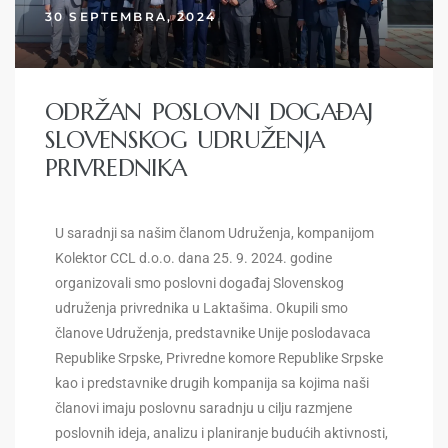
30 SEPTEMBRA, 2024
ODRŽAN POSLOVNI DOGAĐAJ
SLOVENSKOG UDRUŽENJA
PRIVREDNIKA
U saradnji sa našim članom Udruženja, kompanijom
Kolektor CCL d.o.o. dana 25. 9. 2024. godine
organizovali smo poslovni događaj Slovenskog
udruženja privrednika u Laktašima. Okupili smo
članove Udruženja, predstavnike Unije poslodavaca
Republike Srpske, Privredne komore Republike Srpske
kao i predstavnike drugih kompanija sa kojima naši
članovi imaju poslovnu saradnju u cilju razmjene
poslovnih ideja, analizu i planiranje budućih aktivnosti,