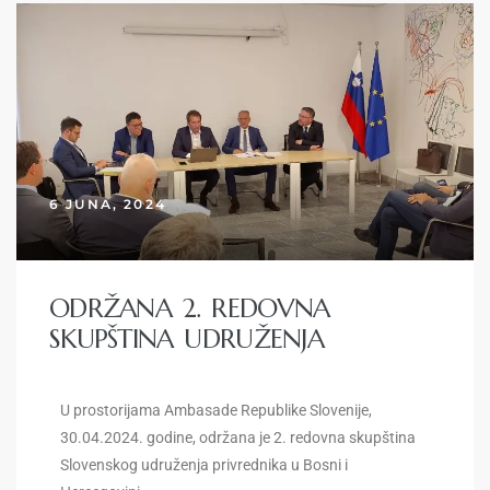
6 JUNA, 2024
ODRŽANA 2. REDOVNA
SKUPŠTINA UDRUŽENJA
U prostorijama Ambasade Republike Slovenije,
30.04.2024. godine, održana je 2. redovna skupština
Slovenskog udruženja privrednika u Bosni i