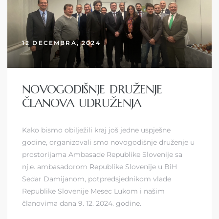
12 DECEMBRA, 2024
NOVOGODIŠNJE DRUŽENJE
ČLANOVA UDRUŽENJA
Kako bismo obilježili kraj još jedne uspješne
godine, organizovali smo novogodišnje druženje u
prostorijama Ambasade Republike Slovenije sa
nj.e. ambasadorom Republike Slovenije u BiH
Sedar Damijanom, potpredsjednikom vlade
Republike Slovenije Mesec Lukom i našim
članovima dana 9. 12. 2024. godine.