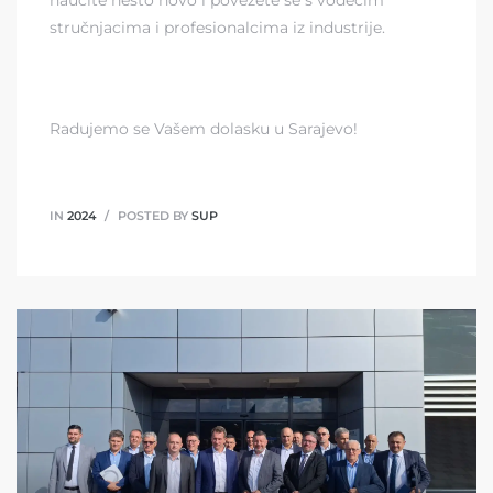
stručnjacima i profesionalcima iz industrije.
Radujemo se Vašem dolasku u Sarajevo!
IN
2024
POSTED BY
SUP