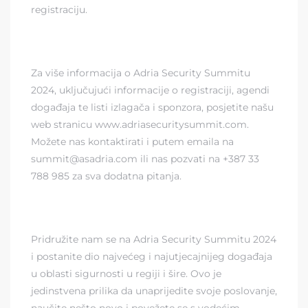
registraciju
.
Za više informacija o Adria Security Summitu
2024, uključujući informacije o registraciji, agendi
događaja te listi izlagača i sponzora, posjetite našu
web stranicu
www.adriasecuritysummit.com
.
Možete nas kontaktirati i putem emaila na
summit@asadria.com
ili nas pozvati na +387 33
788 985 za sva dodatna pitanja.
Pridružite nam se na Adria Security Summitu 2024
i postanite dio najvećeg i najutjecajnijeg događaja
u oblasti sigurnosti u regiji i šire. Ovo je
jedinstvena prilika da unaprijedite svoje poslovanje,
naučite nešto novo i povežete se s vodećim