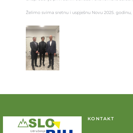
Želimo svima sretnu i uspješnu Novu 2025. godinu,
KONTAKT