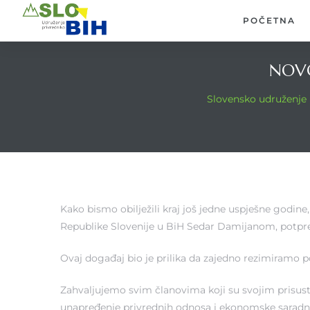
POČETNA
NOVO
Slovensko udruženje 
Kako bismo obilježili kraj još jedne uspješne godi
Republike Slovenije u BiH Sedar Damijanom, potpre
Ovaj događaj bio je prilika da zajedno rezimiramo po
Zahvaljujemo svim članovima koji su svojim prisust
unapređenje privrednih odnosa i ekonomske saradn