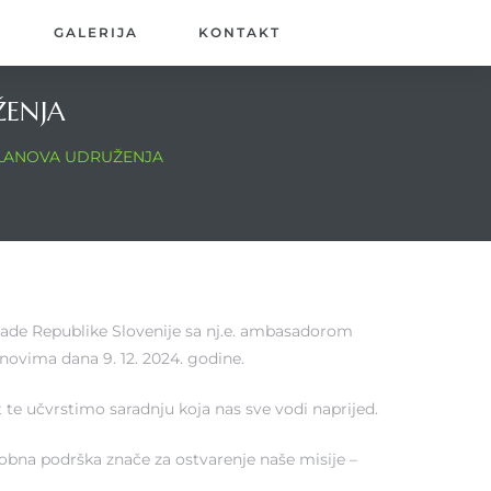
GALERIJA
KONTAKT
ŽENJA
LANOVA UDRUŽENJA
sade Republike Slovenije sa nj.e. ambasadorom
ovima dana 9. 12. 2024. godine.
 te učvrstimo saradnju koja nas sve vodi naprijed.
obna podrška znače za ostvarenje naše misije –