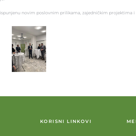
 ispunjenu novim poslovnim prilikama, zajedničkim projektima i
KORISNI LINKOVI
ME