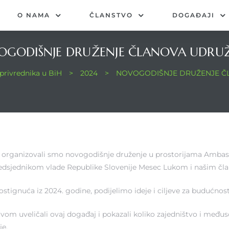
O NAMA
ČLANSTVO
DOGAĐAJI
GODIŠNJE DRUŽENJE ČLANOVA UDRU
privrednika u BiH
>
2024
>
NOVOGODIŠNJE DRUŽENJE Č
ne, organizovali smo novogodišnje druženje u prostorijama Amba
dsjednikom vlade Republike Slovenije Mesec Lukom i našim član
stignuća iz 2024. godine, podijelimo ideje i ciljeve za budućnost
vom uveličali ovaj događaj i pokazali koliko zajedništvo i međus
je.