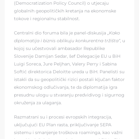
(Democratization Policy Council) o utjecaju
globalnih geopolitičkih kretanja na ekonomske
tokove i regionalnu stabilnost.
Centralni dio foruma bila je panel-diskusija
„Kako
diplomatija i biznis oblikuju konkurentna tržišta“
, u
kojoj su učestvovali ambasador Republike
Slovenije Damijan Sedar, šef Delegacije EU u BiH
Luigi Soreca, Jure Peljhan, Valery Perry i Sabina
Softić direktorica Deloitte ureda u BiH. Panelisti su
istakli da su geopolitički rizici postali ključan faktor
ekonomskog odlučivanja, te da diplomatija igra
presudnu ulogu u stvaranju predvidivog i sigurnog
okruženja za ulaganja.
Razmatrani su i procesi evropskih integracija,
uključujući EU Plan rasta, priključivanje SEPA
sistemu i smanjenje troškova roaminga, kao važni