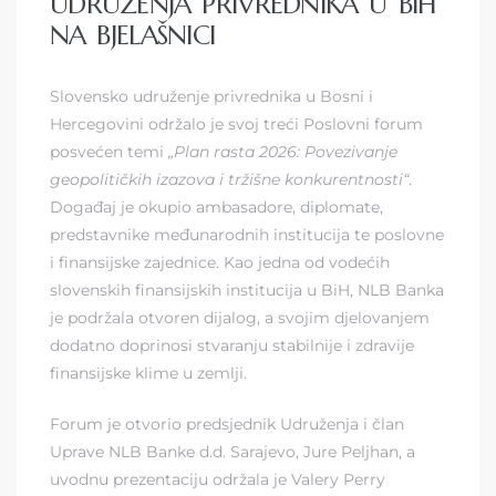
UDRUŽENJA PRIVREDNIKA U BIH
NA BJELAŠNICI
Slovensko udruženje privrednika u Bosni i
Hercegovini održalo je svoj treći Poslovni forum
posvećen temi
„Plan rasta 2026: Povezivanje
geopolitičkih izazova i tržišne konkurentnosti“
.
Događaj je okupio ambasadore, diplomate,
predstavnike međunarodnih institucija te poslovne
i finansijske zajednice. Kao jedna od vodećih
slovenskih finansijskih institucija u BiH, NLB Banka
je podržala otvoren dijalog, a svojim djelovanjem
dodatno doprinosi stvaranju stabilnije i zdravije
finansijske klime u zemlji.
Forum je otvorio predsjednik Udruženja i član
Uprave NLB Banke d.d. Sarajevo, Jure Peljhan, a
uvodnu prezentaciju održala je Valery Perry