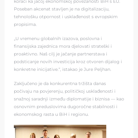
koraci ka jačoj ekonomskoj povezanosti BiH s EU.
Poseban akcenat stavljen je na digitalizaciju,
tehnološku otpornost i usklađenost s evropskim
propisima.
„U vremenu globalnih izazova, poslovna i
finansijska zajednica mora djelovati strateški i
proaktivno. Naš cilj je jačanje partnerstava i
podsticanje novih investicija kroz otvoren dijalog i
konkretne inicijative.“, istakao je Jure Peljhan.
Zaključeno je da konkurentna tržišta danas
počivaju na povjerenju, političkoj usklađenosti i
snažnoj saradnji između diplomatije i biznisa — kao
osnovnim preduslovima dugoročne stabilnosti i
ekonomskog rasta u BiH i regionu.