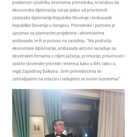
predanost i podršku interesima privrednika, te istakao da
ekonomska diplomatija ostaje jedan od prioritetnih
zadataka diplomatije Republike Slovenije i Ambasade
Republike Slovenije u Sarajevu. Privrednike i partnere je
upoznao sa planiranim projektima i aktivnostima
ambasade, te ih je pozvao na saradnju. “Na području
ekonomske diplomatije, ambasada aktivno sarađuje sa
slovenskim firmama s ciljem jačanja, promocije, prisutnosti i
zaštite slovenske privrede i interesa kako u BiH, tako i u
regiji Zapadnog Balkana. Svim privrednicima se
zahvaljujemo na odazivu i radujemo se novim susretima!”