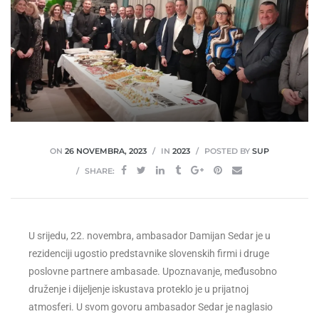
ON
26 NOVEMBRA, 2023
IN
2023
POSTED BY
SUP
SHARE:
U srijedu, 22. novembra, ambasador Damijan Sedar je u
rezidenciji ugostio predstavnike slovenskih firmi i druge
poslovne partnere ambasade. Upoznavanje, međusobno
druženje i dijeljenje iskustava proteklo je u prijatnoj
atmosferi. U svom govoru ambasador Sedar je naglasio