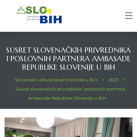
SUSRET SLOVENAČKIH PRIVREDNIKA
I POSLOVNIH PARTNERA AMBASADE
REPUBLIKE SLOVENIJE U BIH
Slovensko udruženje privrednika u BiH
>
2023
>
Susret slovenačkih privrednika i poslovnih partnera
Ambasade Republike Slovenije u BiH